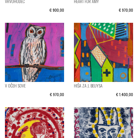
VRVOHODEC
HEART FOR AMY
€ 900,00
€ 970,00
V OČEH SOVE
HIŠA ZA J. BEUYSA
€ 970,00
€ 1.400,00